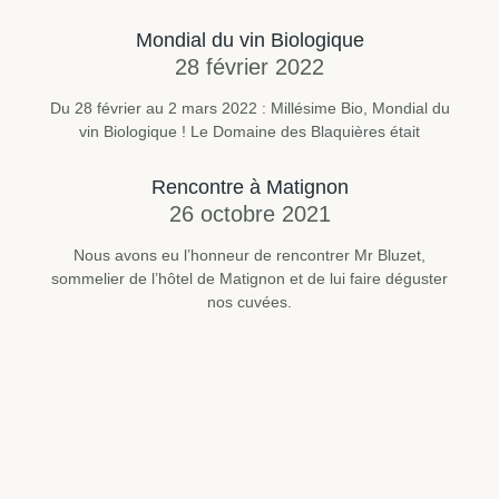
Mondial du vin Biologique
28 février 2022
Du 28 février au 2 mars 2022 : Millésime Bio, Mondial du
vin Biologique ! Le Domaine des Blaquières était
Rencontre à Matignon
26 octobre 2021
IGP ALPILLES / BIO
Nous avons eu l’honneur de rencontrer Mr Bluzet,
CARIGNAN
sommelier de l’hôtel de Matignon et de lui faire déguster
nos cuvées.
Rouge
2022
Robe aux intenses reflets grenat. Un nez aux
notes de fruits noirs et de garrigue. Une bouche