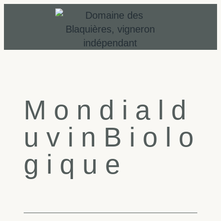
M
o
n
d
i
a
l
d
u
v
i
n
B
i
o
l
o
g
i
q
u
e