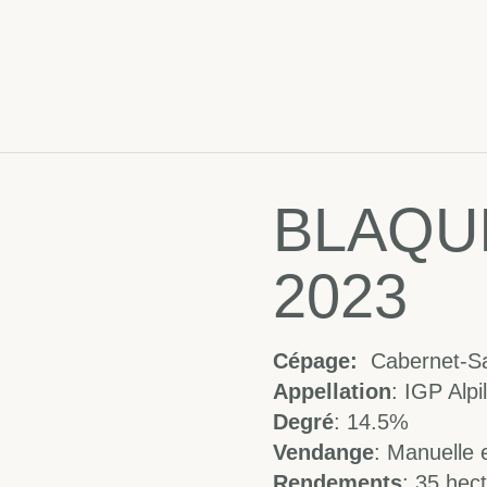
BLAQU
2023
Cépage:
Cabernet-S
Appellation
: IGP Alpi
Degré
: 14.5%
Vendange
: Manuelle 
Rendements
: 35 hect