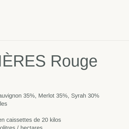
IÈRES Rouge
auvignon 35%, Merlot 35%, Syrah 30%
lles
en caissettes de 20 kilos
olitres / hectares